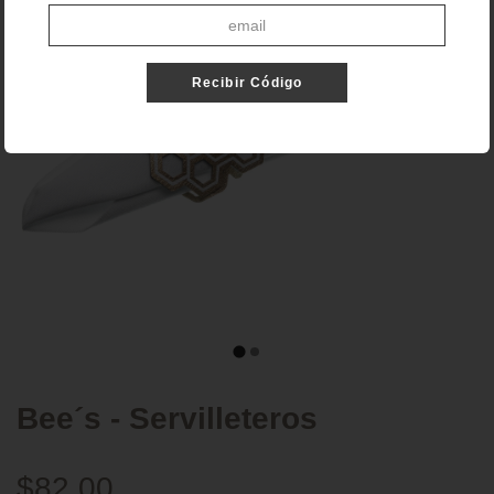
Recibir Código
Bee´s - Servilleteros
$82.00