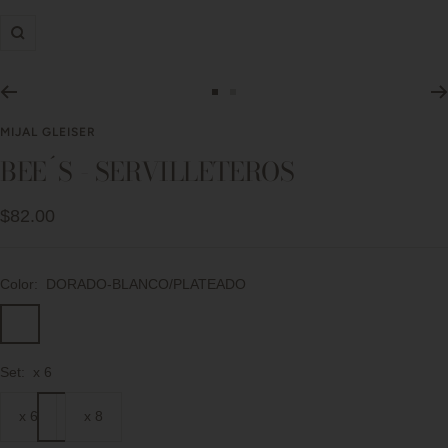
Zoom
Ir
Ir
a
a
MIJAL GLEISER
la
la
BEE´S - SERVILLETEROS
diapositiva
diapositiva
1
2
Precio
$82.00
de
venta
Color:
DORADO-BLANCO/PLATEADO
DORADO-
BLANCO/PLATEADO
Set:
x 6
x 6
x 8