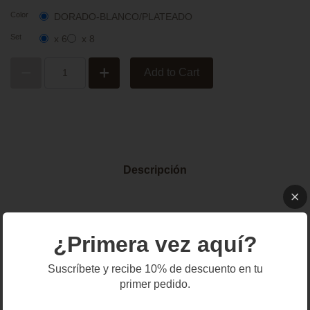
Color
DORADO-BLANCO/PLATEADO
Set
x 6
x 8
Add to Cart
Descripción
¿Primera vez aquí?
Suscríbete y recibe 10% de descuento en tu
primer pedido.