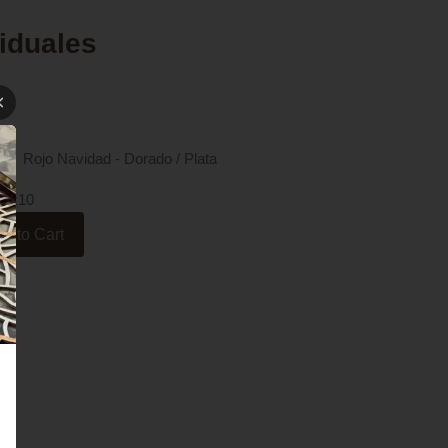
viduales
o
Rojo Navidad - Dorado / Plata
t x10
d to Cart