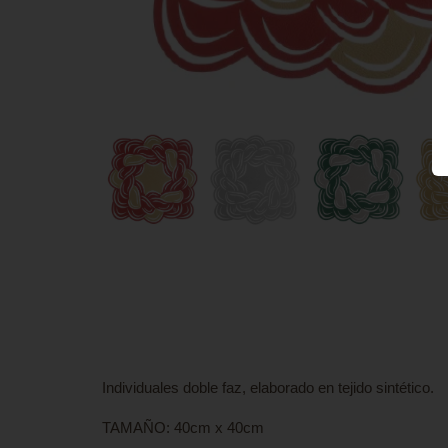
Individuales doble faz, elaborado en tejido sintético.
TAMAÑO: 40cm x 40cm