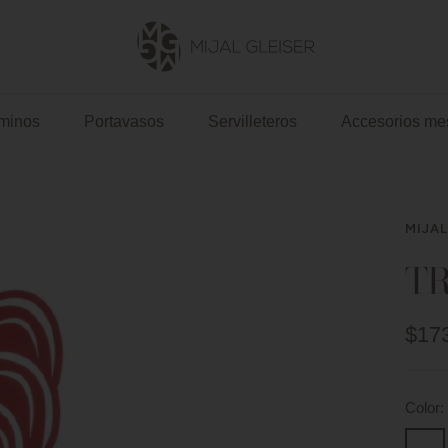
Mijal
Gleiser
US
minos
Portavasos
Servilleteros
Accesorios me
MIJAL
TR
Prec
$17
de
vent
Color:
Verde