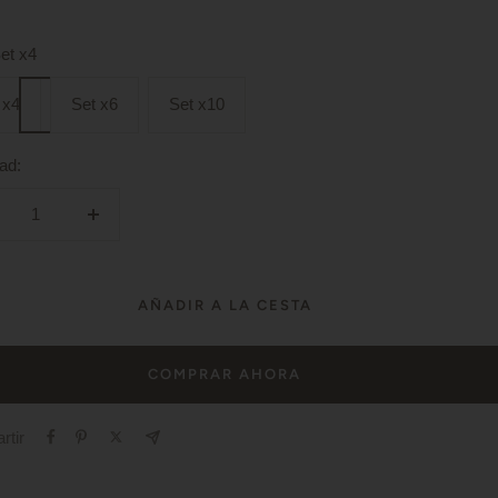
Navidad
-
et x4
Dorado
 x4
Set x6
Set x10
o
/
Plata
ad:
crecer
Aumentar
tidad
cantidad
AÑADIR A LA CESTA
COMPRAR AHORA
rtir