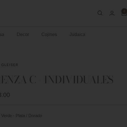
0
sa
Decor
Cojines
Judaica
 GLEISER
ENZA C - INDIVIDUALES
io
3.00
a
Verde - Plata / Dorado
Rojo