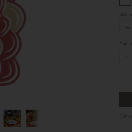
-
Plata
Set:
S
/
Set
Dorad
Cantid
De
can
Compa