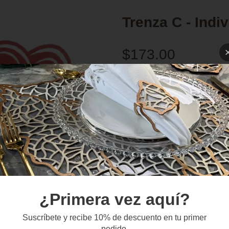
Trenza C - Indi
$173.00
Color
Verde - Plata / Dorad
Set
Set x4
Set x6
Se
Ad
¿Primera vez aquí?
Suscríbete y recibe 10% de descuento en tu primer
pedido.